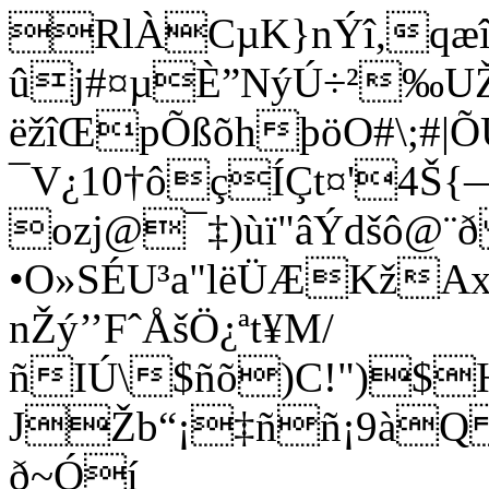
RlÀCµK}nÝî,qæî
ûj#¤µÈ”NýÚ÷²‰U
ëžîŒpÕßõhþöO#\;#|Õ
¯V¿10†ôçÍÇt¤'4Š{
ozj@¯‡)ùï"âÝdšô@
•O­»SÉU³a"lëÜÆKžA
nŽý’’FˆÅšÖ¿ª­t¥M/
ñIÚ\$ñõ)C!")$
JŽb“¡‡ññ¡9àQ 
ð~Óí