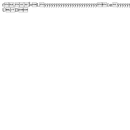
t'.Î•Lÿÿÿÿÿÿÿÿÿÿÿÿÿÿÿÿÿÿÿÿÿÿÿ{œÿÿÿÿÿÿh0
Ú D