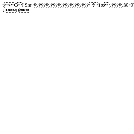
t'Cl¹Sm~ÿÿÿÿÿÿÿÿÿÿÿÿÿÿÿÿÿÿÿÿÿÿÿ{œÿÿÿÿÿÿß0«0¨0
ÚD