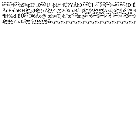
†n$¾pH’„€³1³¬þá‡’4Ú?ŸÁh0 ÙÏ¬ ««{Ð‘É@
ÃòÉ›ôðÐH gÐxÄ^- 2Ò¥b.Båã]$AÂzž}¥öŠ˜¾ˆ
ªÏí‡‰;ÞÈÙÍ#6Äo@‚œhwTj‹h”œˆm¡y6?-+<39
J/\ñz0à'' áàÿÿÿÿÿÿÿÿÿÿÿÿÿÿÿÿÿÿÿÿÿÿÿÿÿÿÿÿÿÿÿÿÿÿÿÿÿ