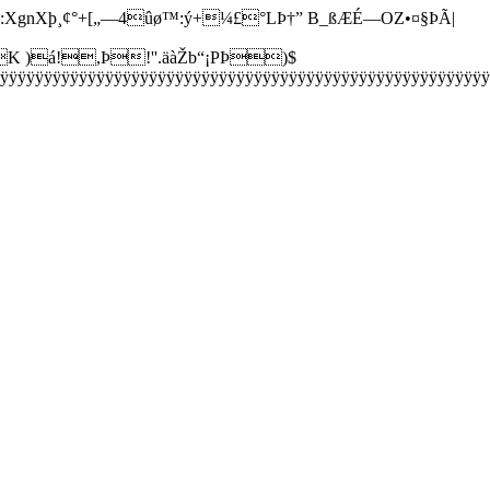
XgnXþ¸¢°+[„—4ûø™:ý+¼£°LÞ†” B_ßÆÉ—OZ•¤§ÞÃ|
K )á!,Þ!''.äàŽb“¡PÞ)$
ÿÿÿÿÿÿÿÿÿÿÿÿÿÿÿÿÿÿÿÿÿÿÿÿÿÿÿÿÿÿÿÿÿÿÿÿÿÿÿÿÿÿÿÿÿÿÿÿÿÿÿÿÿÿÿ