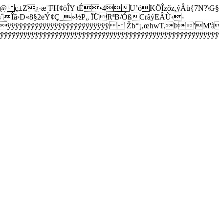
 ç±Z¿·æ¨FH¢öÎY tÉ•4U’óKÖÎzõz,ýÂü{7N?\G§:
Îã›D«8§2eÝ¢Ç_»½P„ ÏÜRªB/ÓßCrãýEÂÙ‹-
ÿÿÿÿÿÿÿÿÿÿÿÿÿÿÿÿÿÿÿÿÿÿÿÿÿÿ Žb“¡‚œhwT,Þ'M'à
ÿÿÿÿÿÿÿÿÿÿÿÿÿÿÿÿÿÿÿÿÿÿÿÿÿÿÿÿÿÿÿÿÿÿÿÿÿÿÿÿÿÿÿÿÿÿÿÿÿÿÿÿÿÿÿ