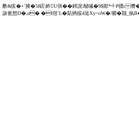
酢&傧�+`掕�5f矹\妗U供��鈟况\鄥缄�9$郥*╃P骠c缵
詼瓮想D�,u� �I佄`L�煔抦姲4㳠Xy<οW�/癤�颎_纨B�