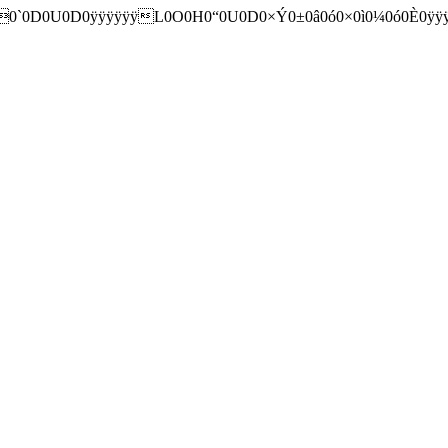
0`0D0U0D0ÿÿÿÿÿÿL0O0H0“0U0D0×Ý0±0â0ó0×0ì0¼0ó0È0ÿÿ