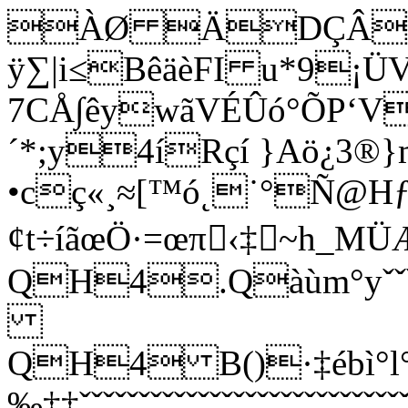
ÀØ ÄDÇÂﬁ≥
ÿ∑|i≤BêäèFI u*9¡ÜV
7CÅ∫êywãVÉÛó°ÕP‘V
´*;y4íRçí }Aö¿3®}
•cç«¸≈[™ó˛˙°Ñ@Hƒ
¢t÷íãœÖ·=œπ‹‡~h_MÜ
QH4.Qàùm°yˇˇˇˇˇˇˇˇˇ
QH4 B()·‡ébì°
‰‡‡ˇˇˇˇˇˇˇˇˇˇˇˇˇˇˇˇˇˇˇˇˇˇˇˇˇˇˇˇˇˇ