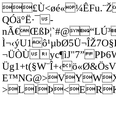
£Ù<øé«¼ÊFu.¨Ž
QÓä°Ë·¯-
nÃ€ŒßÞ¦`#@“LÚ³
Ì¬‹ýU1ô¹µbØ5Ü¬ÎŽ7O
¬ÜÒÙyc¶ìJ"7” PÞ6W
Üg1+t(§W¨Î+‹ö«Ø&ÖsV
E™NG@>VYWX
>LIÞ<ERKI