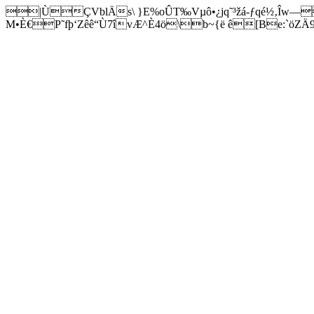
|ÙÇVblÄs\ }E%oÛT‰Vµô•¿jq˜³žá-ƒqé½‚Îw—
M•È€P˜fþ‘Zêê“Ù7îvÆ^È4ö\b~{ë ê[Be:`öZÄ