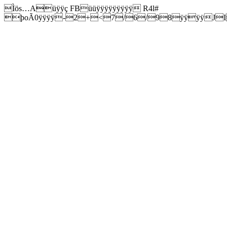
Ìös…Aüÿÿç FBüüÿÿÿÿÿÿÿÿÿ R4l#
þoÃ0ÿÿÿÿ-2+<7/6/98ÿÿÿÿJ