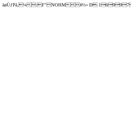
äøÙƒPå,¼:F"NOHM#½« Ð 1699