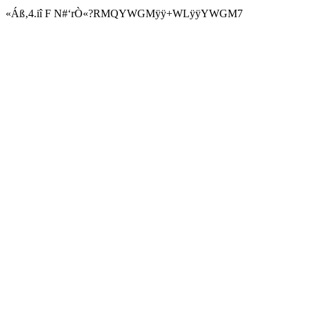
«Áß‚4.iî F N#‘rÒ«?RMQYWGMÿÿ+WLÿÿYWGM7