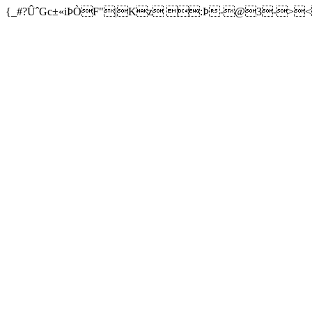
{_#?ÛˆGc±«iÞÒF"|Kz :Þ-@3->