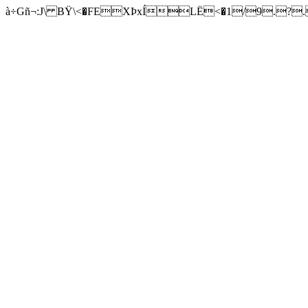
à÷Gñ¬:J\ BŸ\<�FEXÞxÍLË<�1/9.