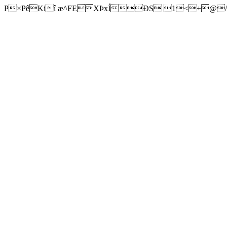
P×PêKiî æ^FEXÞxÍÐS 1<+@