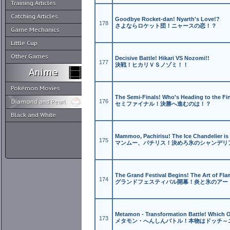
Training Articles
Catching Articles
Goodbye Rocket-dan! Nyarth's Love!?
178
さよならロケット団！ニャースの恋！？
Game Mechanics
Little Cup
Other Games
Decisive Battle! Hikari VS Nozomi!!
177
決戦！ヒカリＶＳノゾミ！！
Pokémon Movies
The Semi-Finals! Who's Heading to the Fi
Diamond and Pearl
176
セミファイナル！決勝へ進むのは！？
Black and White
Mammoo, Pachirisu! The Ice Chandelier is
175
マンムー、パチリス！決めろ氷のシャンデリ
The Grand Festival Begins! The Art of Fla
174
グランドフェスティバル開幕！炎と氷のアー
Metamon - Transformation Battle! Which O
173
メタモン・へんしんバトル！本物はドッチ～