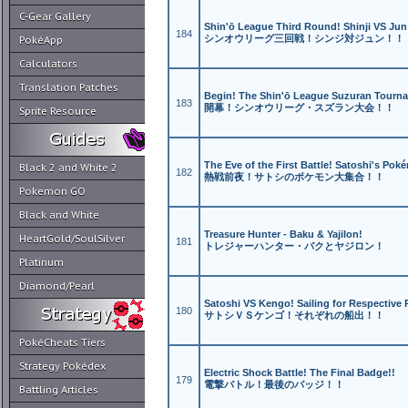
C-Gear Gallery
Shin'ō League Third Round! Shinji VS Jun
184
シンオウリーグ三回戦！シンジ対ジュン！！
PokéApp
Calculators
Translation Patches
Begin! The Shin'ō League Suzuran Tourna
183
開幕！シンオウリーグ・スズラン大会！！
Sprite Resource
The Eve of the First Battle! Satoshi's Pok
Black 2 and White 2
182
熱戦前夜！サトシのポケモン大集合！！
Pokemon GO
Black and White
Treasure Hunter - Baku & Yajilon!
HeartGold/SoulSilver
181
トレジャーハンター・バクとヤジロン！
Platinum
Diamond/Pearl
Satoshi VS Kengo! Sailing for Respective 
180
サトシＶＳケンゴ！それぞれの船出！！
PokéCheats Tiers
Strategy Pokédex
Electric Shock Battle! The Final Badge!!
179
電撃バトル！最後のバッジ！！
Battling Articles