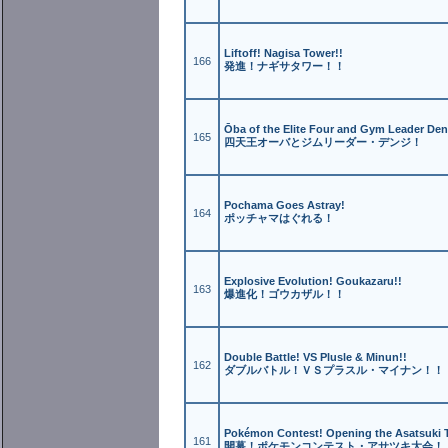
Liftoff! Nagisa Tower!!
166
発進！ナギサタワー！！
Ōba of the Elite Four and Gym Leader Den
165
四天王オーバとジムリーダー・デンジ！
Pochama Goes Astray!
164
ポッチャマはぐれる！
Explosive Evolution! Goukazaru!!
163
爆進化！ゴウカザル！！
Double Battle! VS Plusle & Minun!!
162
ダブルバトル！ＶＳプラスル・マイナン！！
Pokémon Contest! Opening the Asatsuki 
161
開幕！ポケモンコンテスト・アサツキ大会！