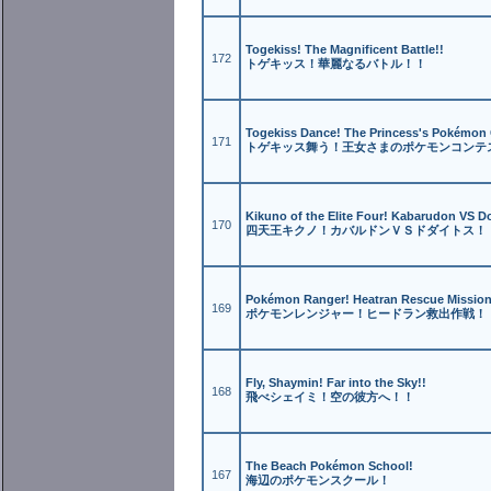
Togekiss! The Magnificent Battle!!
172
トゲキッス！華麗なるバトル！！
Togekiss Dance! The Princess's Pokémon 
171
トゲキッス舞う！王女さまのポケモンコンテ
Kikuno of the Elite Four! Kabarudon VS D
170
四天王キクノ！カバルドンＶＳドダイトス！
Pokémon Ranger! Heatran Rescue Mission
169
ポケモンレンジャー！ヒードラン救出作戦！
Fly, Shaymin! Far into the Sky!!
168
飛べシェイミ！空の彼方へ！！
The Beach Pokémon School!
167
海辺のポケモンスクール！