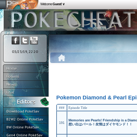
Welcome
Guest! ∨
03/23/19, 22:20
Home
Forums
News
Chat
Pokemon Diamond & Pearl Epi
###
Episode Title
Download PokéSav
B2W2 Online PokéSav
Memories are Pearls! Friendship is a Diam
191
想い出はパール！友情はダイヤモンド！！
BW Online PokéSav
Gen4 Online PokéSav