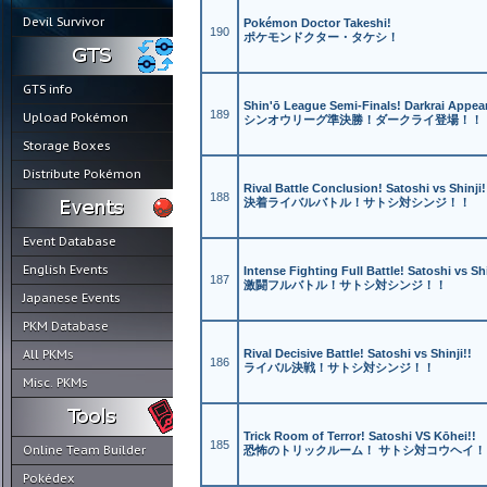
Devil Survivor
Pokémon Doctor Takeshi!
190
ポケモンドクター・タケシ！
GTS info
Shin'ō League Semi-Finals! Darkrai Appear
189
Upload Pokémon
シンオウリーグ準決勝！ダークライ登場！！
Storage Boxes
Distribute Pokémon
Rival Battle Conclusion! Satoshi vs Shinji!
188
決着ライバルバトル！サトシ対シンジ！！
Event Database
English Events
Intense Fighting Full Battle! Satoshi vs Shi
187
激闘フルバトル！サトシ対シンジ！！
Japanese Events
PKM Database
All PKMs
Rival Decisive Battle! Satoshi vs Shinji!!
186
ライバル決戦！サトシ対シンジ！！
Misc. PKMs
Trick Room of Terror! Satoshi VS Kōhei!!
185
Online Team Builder
恐怖のトリックルーム！ サトシ対コウヘイ！
Pokédex