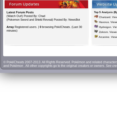
Forum Updates
Website U
Latest Forum Posts
Top 5 Analysis (B
(
Watch Out!
) Posted By: Chad
Charizard
. Vi
(
Pokemon Sword and Shield Reveal
) Posted By: NewsBot
Haxorus
. View
Array
Registered users. |
0
browsing PokéCheats. (Last 30
Hydreigon
. Vi
minutes)
Zekrom
. View
Arcanine
. Vie
© PokéCheats 2007-2013. All Rights Reserved. Pokémon and related characte
and
Pokémon
. All other copyrights go to the original creators or owners.
See cre